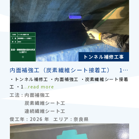
トンネル補修工事
内面補強工（炭素繊維シート接着工） 1方向2層貼り
・トンネル補修工 ・内面補強工 ・炭素繊維シート接着
工 ・1
...read more
工法 :
内面補強工
炭素繊維シート工
連続繊維シート工
俊工年 :
2026
年
エリア :
奈良県