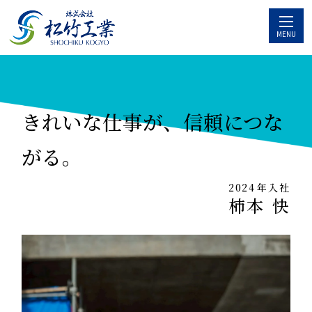
MENU
きれいな仕事が、信頼につな
がる。
2024
年入社
柿本
快